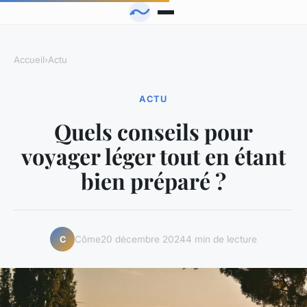
Accueil
›
Actu
ACTU
Quels conseils pour
voyager léger tout en étant
bien préparé ?
Côme
20 décembre 2024
4 min de lecture
C