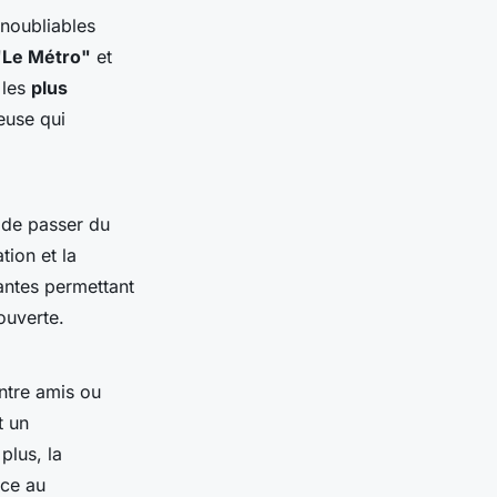
inoubliables
"Le Métro"
et
 les
plus
euse qui
 de passer du
tion et la
antes permettant
ouverte.
ntre amis ou
t un
plus, la
ice au