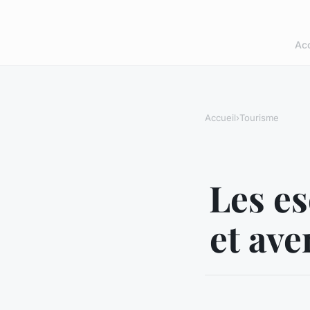
Acc
Accueil
›
Tourisme
Les es
et ave