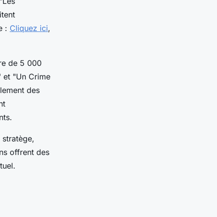
 "Les
tent
e :
Cliquez ici
,
re de 5 000
" et "Un Crime
alement des
nt
nts.
stratège,
ns offrent des
tuel.