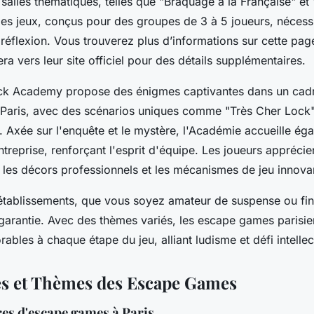
 salles thématiques, telles que "Braquage à la Française" et
s jeux, conçus pour des groupes de 3 à 5 joueurs, nécessi
 réflexion. Vous trouverez plus d’informations sur cette pag
era vers leur site officiel pour des détails supplémentaires.
ock Academy propose des énigmes captivantes dans un cad
 Paris, avec des scénarios uniques comme "Très Cher Lock
. Axée sur l'enquête et le mystère, l'Académie accueille ég
reprise, renforçant l'esprit d'équipe. Les joueurs apprécie
t les décors professionnels et les mécanismes de jeu innova
tablissements, que vous soyez amateur de suspense ou fin 
 garantie. Avec des thèmes variés, les escape games parisie
bles à chaque étape du jeu, alliant ludisme et défi intellec
s et Thèmes des Escape Games
es d'escape games à Paris