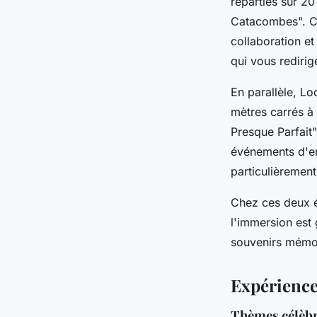
réparties sur 20
Catacombes". Ce
collaboration et
qui vous redirig
En parallèle, L
mètres carrés à
Presque Parfait"
événements d'ent
particulièremen
Chez ces deux é
l'immersion est
souvenirs mémora
Expérience
Thèmes célèbr