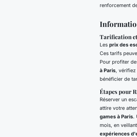
renforcement de
Informatio
Tarification 
Les
prix des es
Ces tarifs peuve
Pour profiter de
à Paris
, vérifie
bénéficier de ta
Étapes pour 
Réserver un esc
attire votre att
games à Paris
.
mois, en veillan
expériences d'