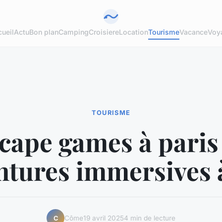
ueil
Actu
Bon plan
Camping
Croisiere
Location
Tourisme
Vacance
Voy
TOURISME
cape games à paris 
ntures immersives 
Côme
19 avril 2025
4 min de lecture
C