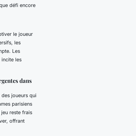
aque défi encore
iver le joueur
sifs, les
mpte. Les
incite les
rgentes dans
 des joueurs qui
ames parisiens
jeu reste frais
ver, offrant