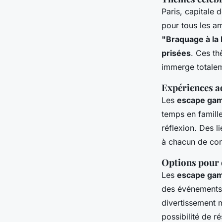
Paris, capitale 
pour tous les am
"Braquage à la
prisées
. Ces th
immerge totalem
Expériences ad
Les
escape gam
temps en famille
réflexion. Des 
à chacun de con
Options pour 
Les
escape gam
des événements 
divertissement m
possibilité de 