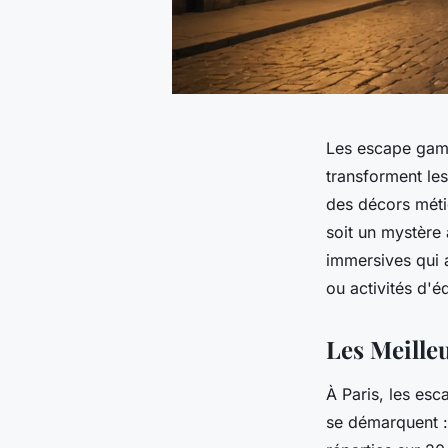
Les escape games
transforment les
des décors méti
soit un mystère
immersives qui a
ou activités d'é
Les Meille
À Paris, les esc
se démarquent 