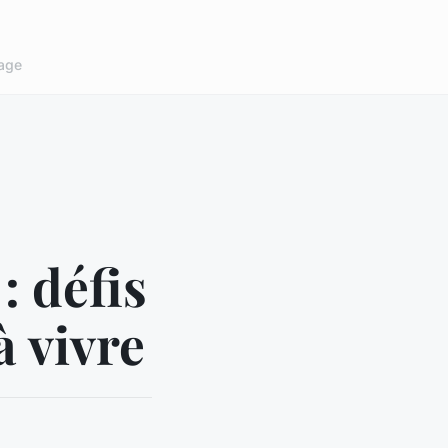
age
: défis
à vivre